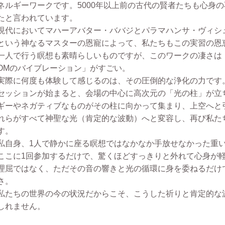
ネルギーワークです。5000年以上前の古代の賢者たちも心身
たと言われています。
現代においてマハーアバター・ババジとパラマハンサ・ヴィシ
という神なるマスターの恩寵によって、私たちもこの実習の恩
一人で行う瞑想も素晴らしいものですが、このワークの凄さは
OMのバイブレーション」がすごい。
実際に何度も体験して感じるのは、その圧倒的な浄化の力です
セッションが始まると、会場の中心に高次元の「光の柱」が立ち
ギーやネガティブなものがその柱に向かって集まり、上空へと
れらがすべて神聖な光（肯定的な波動）へと変容し、再び私た
す。
私自身、1人で静かに座る瞑想ではなかなか手放せなかった重
ここに1回参加するだけで、驚くほどすっきりと外れて心身が
理屈ではなく、ただその音の響きと光の循環に身を委ねるだけ
さ。
私たちの世界の今の状況だからこそ、こうした祈りと肯定的な
しれません。