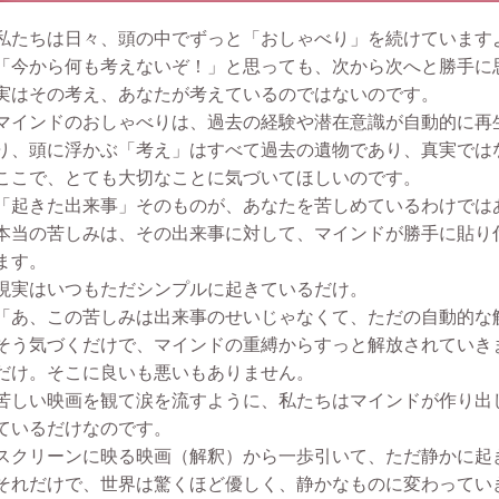
私たちは日々、頭の中でずっと「おしゃべり」を続けています
「今から何も考えないぞ！」と思っても、次から次へと勝手に
実はその考え、あなたが考えているのではないのです。
マインドのおしゃべりは、過去の経験や潜在意識が自動的に再
り、頭に浮かぶ「考え」はすべて過去の遺物であり、真実では
ここで、とても大切なことに気づいてほしいのです。
「起きた出来事」そのものが、あなたを苦しめているわけでは
本当の苦しみは、その出来事に対して、マインドが勝手に貼り
ます。
現実はいつもただシンプルに起きているだけ。
「あ、この苦しみは出来事のせいじゃなくて、ただの自動的な
そう気づくだけで、マインドの重縛からすっと解放されていき
だけ。そこに良いも悪いもありません。
苦しい映画を観て涙を流すように、私たちはマインドが作り出
ているだけなのです。
スクリーンに映る映画（解釈）から一歩引いて、ただ静かに起
それだけで、世界は驚くほど優しく、静かなものに変わってい