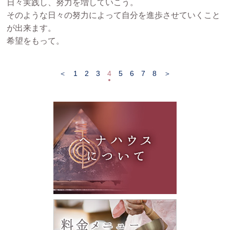
日々実践し、努力を増していこう。
そのような日々の努力によって自分を進歩させていくこと
が出来ます。
希望をもって。
＜
1
2
3
4
5
6
7
8
＞