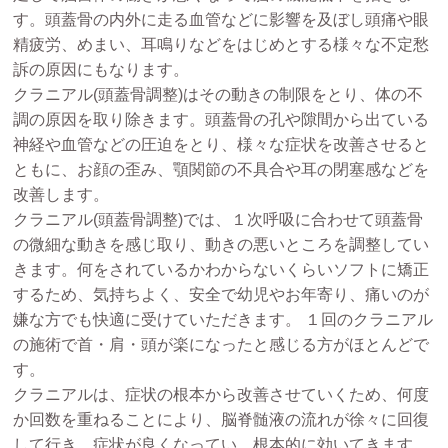
す。頭蓋骨の内外に走る血管などに影響を及ぼし頭痛や眼
精疲労、めまい、耳鳴りなどをはじめとする様々な不定愁
訴の原因にもなります。
クラニアル(頭蓋骨調整)はその動きの制限をとり、体の不
調の原因を取り除きます。頭蓋骨の孔や隙間から出ている
神経や血管などの圧迫をとり、様々な症状を改善させると
ともに、お顔の歪み、顎関節の不具合や耳の閉塞感などを
改善します。
クラニアル(頭蓋骨調整)では、１次呼吸に合わせて頭蓋骨
の微細な動きを感じ取り、動きの悪いところを調整してい
きます。何をされているかわからないくらいソフトに矯正
するため、気持ちよく、安全で幼児やお年寄り、痛いのが
嫌な方でも快適に受けていただきます。 １回のクラニアル
の施術で首・肩・頭が楽になったと感じる方がほとんどで
す。
クラニアルは、症状の根本から改善させていくため、何度
か回数を重ねることにより、脳脊髄液の流れが徐々に回復
して行き、症状が良くなってい、根本的に効いてきます。