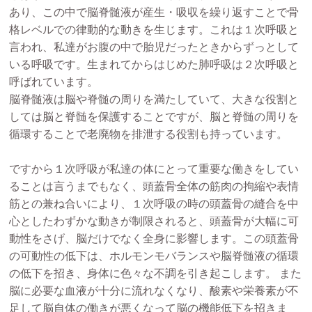
あり、この中で脳脊髄液が産生・吸収を繰り返すことで骨
格レベルでの律動的な動きを生じます。これは１次呼吸と
言われ、私達がお腹の中で胎児だったときからずっとして
いる呼吸です。生まれてからはじめた肺呼吸は２次呼吸と
呼ばれています。
脳脊髄液は脳や脊髄の周りを満たしていて、大きな役割と
しては脳と脊髄を保護することですが、脳と脊髄の周りを
循環することで老廃物を排泄する役割も持っています。
ですから１次呼吸が私達の体にとって重要な働きをしてい
ることは言うまでもなく、頭蓋骨全体の筋肉の拘縮や表情
筋との兼ね合いにより、１次呼吸の時の頭蓋骨の縫合を中
心としたわずかな動きが制限されると、頭蓋骨が大幅に可
動性をさげ、脳だけでなく全身に影響します。この頭蓋骨
の可動性の低下は、ホルモンモバランスや脳脊髄液の循環
の低下を招き、身体に色々な不調を引き起こします。 また
脳に必要な血液が十分に流れなくなり、酸素や栄養素が不
足して脳自体の働きが悪くなって脳の機能低下を招きま