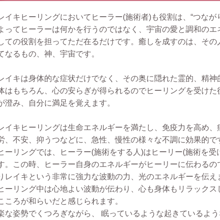
レイキヒーリングにおいてヒーラー(施術者)も役割は、“つなが
よってヒーラーは何かを行うのではなく、宇宙の愛と調和のエ
しての役割を担ってただ在るだけです。癒しを成すのは、その
てなるもの、神、宇宙です。
レイキは身体的な症状だけでなく、その奥に隠れた霊的、精神
体はもちろん、心の安らぎが得られるのでヒーリングを受けた
が澄み、自分に満足を覚えます。
レイキヒーリングは生命エネルギーを満たし、免疫力を高め、
労、不安、抑うつなどに、急性、慢性の様々な不調に効果的で
ヒーリングでは、ヒーラー(施術をする人)はヒーリー(施術を受
す。この時、ヒーラー自身のエネルギーがヒーリーに伝わるの
りレイキという非常に強力な波動の力、光のエネルギーを伝え
ヒーリング中は心地よい波動が伝わり、心も身体もリラックス
こころが和らいだと感じられます。
楽な姿勢でくつろぎながら、 眠っているような起きているよう